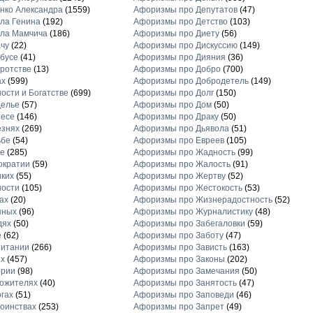
нко Александра
(1559)
Афоризмы про Депутатов
(47)
ла Генина
(192)
Афоризмы про Детство
(103)
ла Мамчича
(186)
Афоризмы про Диету
(56)
чу
(22)
Афоризмы про Дискуссию
(149)
бусе
(41)
Афоризмы про Дияния
(36)
ротстве
(13)
Афоризмы про Добро
(700)
ах
(599)
Афоризмы про Добродетель
(149)
ости и Богатстве
(699)
Афоризмы про Долг
(150)
делье
(57)
Афоризмы про Дом
(50)
несе
(146)
Афоризмы про Драку
(50)
езнях
(269)
Афоризмы про Дьявола
(51)
ьбе
(54)
Афоризмы про Евреев
(105)
е
(285)
Афоризмы про Жадность
(99)
ократии
(59)
Афоризмы про Жалость
(91)
ких
(55)
Афоризмы про Жертву
(52)
ности
(105)
Афоризмы про Жестокость
(53)
ах
(20)
Афоризмы про Жизнерадостность
(52)
нных
(96)
Афоризмы про Журналистику
(48)
дях
(50)
Афоризмы про Забегаловки
(59)
е
(62)
Афоризмы про Заботу
(47)
питании
(266)
Афоризмы про Зависть
(163)
х
(457)
Афоризмы про Законы
(202)
ерии
(98)
Афоризмы про Замечания
(50)
ожителях
(40)
Афоризмы про Занятость
(47)
гах
(51)
Афоризмы про Заповеди
(46)
оинствах
(253)
Афоризмы про Запрет
(49)