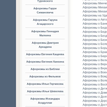
Туровского
Афоризмы Минче
Афоризмы Михаи
Афоризмы Гарри
Афоризмы Михаи
Симановича
Афоризмы на Уда
Афоризмы о Авто
Афоризмы Гаруна
Афоризмы о Банк
Агацарского
Афоризмы о Бед
Афоризмы Геннадия
Афоризмы о Бедн
Малкина
Афоризмы о Без
Афоризмы о Биз
Афоризмы Дмитрия
Афоризмы о Бол
Аркадина
Афоризмы о Бор
Афоризмы о Брак
Афоризмы Евгения Кащеева
Афоризмы о Бюр
Афоризмы о Вели
Афоризмы Евгения Ханкина
Афоризмы о Вер
Афоризмы о Внук
Афоризмы из Библии
Афоризмы о Вое
Афоризмы о Вож
Афоризмы из Фильмов
Афоризмы о Вол
Афоризмы Ильи Герчикова
Афоризмы о Вос
Афоризмы о Детя
Афоризмы Ильи Шевелева
Афоризмы о Дов
Афоризмы о Долг
Афоризмы Искандара
Афоризмы о Доро
Асадуллае
Афоризмы о Дост