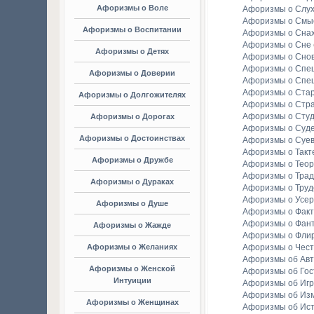
Афоризмы о Воле
Афоризмы о Слу
Афоризмы о Смы
Афоризмы о Воспитании
Афоризмы о Сна
Афоризмы о Сне
Афоризмы о Детях
Афоризмы о Сно
Афоризмы о Спе
Афоризмы о Доверии
Афоризмы о Спе
Афоризмы о Стар
Афоризмы о Долгожителях
Афоризмы о Стр
Афоризмы о Студ
Афоризмы о Дорогах
Афоризмы о Суд
Афоризмы о Достоинствах
Афоризмы о Суе
Афоризмы о Такт
Афоризмы о Дружбе
Афоризмы о Тео
Афоризмы о Тра
Афоризмы о Дураках
Афоризмы о Труд
Афоризмы о Усе
Афоризмы о Душе
Афоризмы о Факт
Афоризмы о Фан
Афоризмы о Жажде
Афоризмы о Фли
Афоризмы о Желаниях
Афоризмы о Чест
Афоризмы об Ав
Афоризмы о Женской
Афоризмы об Гос
Интуиции
Афоризмы об Игр
Афоризмы об Из
Афоризмы о Женщинах
Афоризмы об Ис