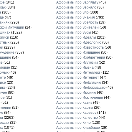
жбе
(841)
Афоризмы про Зарплату
(45)
ках
(384)
Афоризмы про Зеркало
(36)
е
(305)
Афоризмы про Зло
(300)
де
(47)
Афоризмы про Знания
(793)
аниях
(290)
Афоризмы про Зрелость
(19)
кой Интуиции
(24)
Афоризмы про Зрителей
(50)
щинах
(1522)
Афоризмы про Зубы
(41)
описи
(116)
Афоризмы про Идеалы
(201)
отных
(225)
Афоризмы про Идеологию
(50)
ни
(2239)
Афоризмы про Известность
(50)
луждение
(357)
Афоризмы про Излишнее
(50)
ещание
(54)
Афоризмы про Изобретения
(50)
ле
(51)
Афоризмы про Иллюзии
(52)
ловие
(31)
Афоризмы про Имена
(48)
комых
(46)
Афоризмы про Интеллект
(111)
оте
(49)
Афоризмы про Интернет
(47)
исе
(23)
Афоризмы про Инфляцию
(34)
ике
(224)
Афоризмы про Информацию
(46)
туре
(80)
Афоризмы про Иронию
(46)
ере
(31)
Афоризмы про Исключения
(44)
е
(51)
Афоризмы про Казнь
(49)
емерии
(51)
Афоризмы про Карты
(26)
ке
(84)
Афоризмы про Карьеру
(141)
ви
(2263)
Афоризмы про Качество
(44)
оедах
(31)
Афоризмы про Кино
(128)
ях
(1071)
Афоризмы про Кладбище
(29)