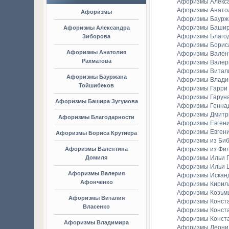
Афоризмы Алекс
Афоризмы Анато
Афоризмы
Афоризмы Баурж
Афоризмы Башир
Афоризмы Александра
Афоризмы Благо
Зиборова
Афоризмы Борис
Афоризмы Анатолия
Афоризмы Вален
Рахматова
Афоризмы Валер
Афоризмы Витал
Афоризмы Бауржана
Афоризмы Владим
Тойшибеков
Афоризмы Гарри
Афоризмы Гаруна
Афоризмы Башира Зугумова
Афоризмы Генна
Афоризмы Дмитр
Афоризмы Благодарности
Афоризмы Евген
Афоризмы Евгени
Афоризмы Бориса Крутиера
Афоризмы из Би
Афоризмы Валентина
Афоризмы из Фи
Домиля
Афоризмы Ильи Г
Афоризмы Ильи 
Афоризмы Валерия
Афоризмы Искан
Афонченко
Афоризмы Кирил
Афоризмы Козьм
Афоризмы Виталия
Афоризмы Конст
Власенко
Афоризмы Конст
Афоризмы Конст
Афоризмы Владимира
Афоризмы Леонид