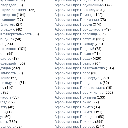
езразличие
(52)
Афоризмы про Подлость
(25)
еспорядок
(18)
Афоризмы про Подчиненных
(147)
спристрастность
(36)
Афоризмы про Политику
(820)
ессмертие
(104)
Афоризмы про Помощь
(142)
ессонницу
(27)
Афоризмы про Понимание
(73)
блиотеку
(27)
Афоризмы про Пороки
(374)
иографию
(46)
Афоризмы про Порядочность
(49)
аготворительность
(35)
Афоризмы про Пословицы
(34)
лондинок
(50)
Афоризмы про Поступки
(321)
га
(354)
Афоризмы про Похвалу
(293)
лтливость
(101)
Афоризмы про Поцелуй
(73)
рань
(99)
Афоризмы про Поэзию
(51)
атство
(18)
Афоризмы про Правду
(426)
рудершафт
(50)
Афоризмы про Правила
(67)
удущее
(282)
Афоризмы про Правительство
(185)
ежливость
(50)
Афоризмы про Право
(80)
езение
(52)
Афоризмы про Правосудие
(380)
еликодушие
(51)
Афоризмы про Преданность
(50)
еру
(410)
Афоризмы про Предательство
(19)
ес
(51)
Афоризмы про Преступление
(202)
чность
(53)
Афоризмы про Привычки
(133)
гляд
(52)
Афоризмы про Приказ
(29)
ятку
(48)
Афоризмы про Пример
(36)
ино
(71)
Афоризмы про Приметы
(51)
ус
(50)
Афоризмы про Принципы
(80)
асть
(389)
Афоризмы про Природу
(399)
нешность
(52)
Афоризмы про Прогресс
(177)