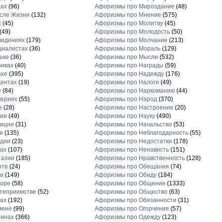
хах
(96)
Афоризмы про Мироздание
(48)
сле Жизни
(132)
Афоризмы про Мнение
(575)
х
(45)
Афоризмы про Молитву
(45)
(49)
Афоризмы про Молодость
(50)
видениях
(179)
Афоризмы про Молчание
(213)
циалистах
(36)
Афоризмы про Мораль
(129)
шке
(36)
Афоризмы про Мысли
(532)
иках
(40)
Афоризмы про Награды
(59)
ахе
(395)
Афоризмы про Надежду
(176)
ентах
(19)
Афоризмы про Налоги
(49)
е
(84)
Афоризмы про Наркоманию
(44)
вериях
(55)
Афоризмы про Народ
(370)
е
(28)
Афоризмы про Настроение
(20)
рии
(49)
Афоризмы про Науку
(490)
диции
(31)
Афоризмы про Начальство
(53)
е
(135)
Афоризмы про Неблагодарность
(55)
рдии
(23)
Афоризмы про Недостатки
(178)
ах
(107)
Афоризмы про Ненависть
(151)
тазии
(185)
Афоризмы про Нравственность
(128)
рте
(24)
Афоризмы про Обещания
(74)
и
(149)
Афоризмы про Обиду
(184)
торе
(58)
Афоризмы про Общение
(1333)
теприимстве
(52)
Афоризмы про Общество
(63)
ах
(192)
Афоризмы про Обязанности
(31)
мене
(99)
Афоризмы про Огорчения
(57)
тинах
(366)
Афоризмы про Одежду
(123)