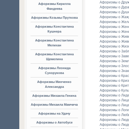
Афоризмы о Дру
Афоризмы Кирилла
Афоризмы о Дура
Фандеева
Афоризмы о Душ
Афоризмы о Жаж
Афоризмы Козьмы Пруткова
Афоризмы о Жел
Афоризмы Константина
Афоризмы о Женс
Кушнера
Афоризмы о Жен
Афоризмы о Жив
Афоризмы Константина
Афоризмы о Жив
Мелихан
Афоризмы о Жиз
Афоризмы о Заб
Афоризмы Константина
Афоризмы о Зав
Щемелина
Афоризмы о Зем
Афоризмы о Злос
Афоризмы Леонида
Афоризмы о Зна
Сухорукова
Афоризмы о Крас
Афоризмы о Криз
Афоризмы Минченко
Афоризмы о Крит
Александра
Афоризмы о Куль
Афоризмы о Лид
Афоризмы Михаила Генина
Афоризмы о Лиц
Афоризмы Михаила Мамчича
Афоризмы о Лиц
Афоризмы о Логи
Афоризмы на Удачу
Афоризмы о Люб
Афоризмы о Люд
Афоризмы о Автобусе
Афоризмы о Люд