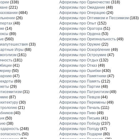
тории
(338)
Афоризмы про Одиночество
(318)
мане
(221)
Афоризмы про Ожидание
(48)
разовании
(484)
Афоризмы про Операцию
(24)
льнении
(26)
Афоризмы про Оптимизм и Пессимизм
(183)
пертах
(48)
Афоризмы про Опыт
(152)
ике
(14)
Афоризмы про Оратора
(51)
оксы
(89)
Афоризмы про Ордена
(53)
ые
(560)
Афоризмы про Оригинальность
(49)
виапутешествия
(33)
Афоризмы про Оружие
(22)
зартные Игры
(68)
Афоризмы про Оскорбление
(49)
коголизм
(161)
Афоризмы про Остроумие
(47)
чность
(181)
Афоризмы про Отдых
(132)
мбиции
(41)
Афоризмы про Отказ
(49)
мерику
(50)
Афоризмы про Ошибки
(430)
нархию
(47)
Афоризмы про Памятники
(47)
некдоты
(69)
Афоризмы про Память
(212)
нкеты
(29)
Афоризмы про Партии
(48)
нтисемитизм
(31)
Афоризмы про Патриотизм
(49)
рмию
(87)
Афоризмы про Певцов
(44)
хитектуру
(30)
Афоризмы про Перемены
(49)
стрологию
(21)
Афоризмы про Печаль
(111)
бников
(40)
Афоризмы про Пиво
(49)
анк
(50)
Афоризмы про Письма
(41)
аню
(38)
Афоризмы про Победу
(237)
здарность
(248)
Афоризмы про Погоду
(47)
зопасность
(50)
Афоризмы про Подарки
(80)