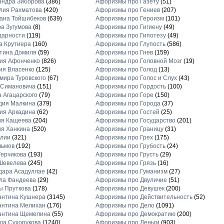
андра Зиборова
(386)
Афоризмы про Газету
(51)
лия Рахматова
(420)
Афоризмы про Гениев
(207)
ана Тойшибеков
(639)
Афоризмы про Героизм
(101)
а Зугумова
(8)
Афоризмы про Гигиену
(49)
дарности
(119)
Афоризмы про Гипотезу
(49)
а Крутиера
(160)
Афоризмы про Глупость
(586)
тина Домиля
(59)
Афоризмы про Гнев
(159)
ия Афонченко
(826)
Афоризмы про Головной Мозг
(19)
ия Власенко
(125)
Афоризмы про Голод
(13)
ира Туровского
(67)
Афоризмы про Голос и Слух
(43)
 Симановича
(151)
Афоризмы про Гордость
(100)
 Агацарского
(79)
Афоризмы про Горе
(150)
дия Малкина
(379)
Афоризмы про Города
(37)
ия Аркадина
(62)
Афоризмы про Гостей
(25)
ия Кащеева
(204)
Афоризмы про Государство
(201)
я Ханкина
(520)
Афоризмы про Границу
(31)
блии
(321)
Афоризмы про Грех
(175)
льмов
(192)
Афоризмы про Грубость
(24)
ерчикова
(193)
Афоризмы про Грусть
(29)
Шевелева
(245)
Афоризмы про Грязь
(16)
дара Асадуллае
(42)
Афоризмы про Гуманизм
(27)
ла Фандеева
(29)
Афоризмы про Двуличие
(51)
ы Пруткова
(178)
Афоризмы про Девушек
(200)
антина Кушнера
(3145)
Афоризмы про Действительность
(52)
антина Мелихан
(176)
Афоризмы про Дело
(1091)
антина Щемелина
(55)
Афоризмы про Демократию
(200)
а Сухорукова
(1240)
Афоризмы про Деньги
(903)