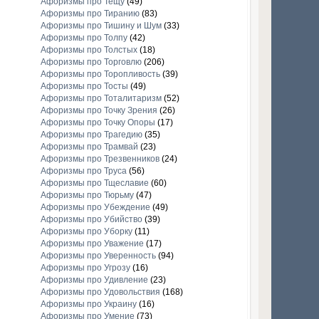
Афоризмы про Тещу
(49)
Афоризмы про Тиранию
(83)
Афоризмы про Тишину и Шум
(33)
Афоризмы про Толпу
(42)
Афоризмы про Толстых
(18)
Афоризмы про Торговлю
(206)
Афоризмы про Торопливость
(39)
Афоризмы про Тосты
(49)
Афоризмы про Тоталитаризм
(52)
Афоризмы про Точку Зрения
(26)
Афоризмы про Точку Опоры
(17)
Афоризмы про Трагедию
(35)
Афоризмы про Трамвай
(23)
Афоризмы про Трезвенников
(24)
Афоризмы про Труса
(56)
Афоризмы про Тщеславие
(60)
Афоризмы про Тюрьму
(47)
Афоризмы про Убеждение
(49)
Афоризмы про Убийство
(39)
Афоризмы про Уборку
(11)
Афоризмы про Уважение
(17)
Афоризмы про Уверенность
(94)
Афоризмы про Угрозу
(16)
Афоризмы про Удивление
(23)
Афоризмы про Удовольствия
(168)
Афоризмы про Украину
(16)
Афоризмы про Умение
(73)