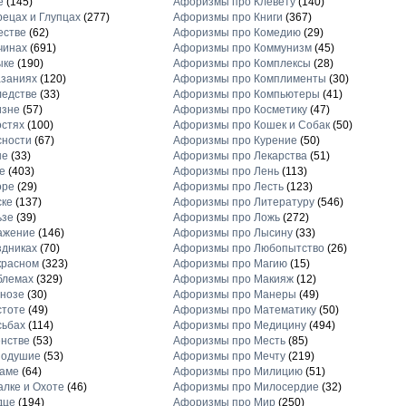
е
(145)
Афоризмы про Клевету
(140)
ецах и Глупцах
(277)
Афоризмы про Книги
(367)
естве
(62)
Афоризмы про Комедию
(29)
чинах
(691)
Афоризмы про Коммунизм
(45)
ыке
(190)
Афоризмы про Комплексы
(28)
заниях
(120)
Афоризмы про Комплименты
(30)
едстве
(33)
Афоризмы про Компьютеры
(41)
изне
(57)
Афоризмы про Косметику
(47)
стях
(100)
Афоризмы про Кошек и Собак
(50)
сности
(67)
Афоризмы про Курение
(50)
не
(33)
Афоризмы про Лекарства
(51)
е
(403)
Афоризмы про Лень
(113)
оре
(29)
Афоризмы про Лесть
(123)
ске
(137)
Афоризмы про Литературу
(546)
ьзе
(39)
Афоризмы про Ложь
(272)
ажение
(146)
Афоризмы про Лысину
(33)
дниках
(70)
Афоризмы про Любопытство
(26)
красном
(323)
Афоризмы про Магию
(15)
блемах
(329)
Афоризмы про Макияж
(12)
нозе
(30)
Афоризмы про Манеры
(49)
стоте
(49)
Афоризмы про Математику
(50)
сьбах
(114)
Афоризмы про Медицину
(494)
нстве
(53)
Афоризмы про Месть
(85)
нодушие
(53)
Афоризмы про Мечту
(219)
ламе
(64)
Афоризмы про Милицию
(51)
лке и Охоте
(46)
Афоризмы про Милосердие
(32)
дце
(194)
Афоризмы про Мир
(250)