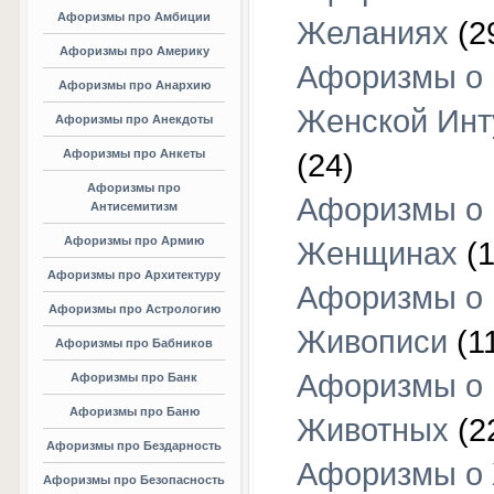
Афоризмы про Амбиции
Желаниях
(2
Афоризмы про Америку
Афоризмы о
Афоризмы про Анархию
Женской Инт
Афоризмы про Анекдоты
Афоризмы про Анкеты
(24)
Афоризмы про
Афоризмы о
Антисемитизм
Афоризмы про Армию
Женщинах
(1
Афоризмы про Архитектуру
Афоризмы о
Афоризмы про Астрологию
Живописи
(1
Афоризмы про Бабников
Афоризмы о
Афоризмы про Банк
Афоризмы про Баню
Животных
(2
Афоризмы про Бездарность
Афоризмы о
Афоризмы про Безопасность