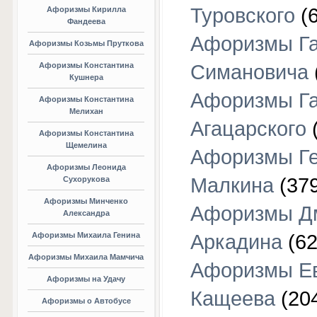
Туровского
(6
Афоризмы Кирилла
Фандеева
Афоризмы Г
Афоризмы Козьмы Пруткова
Афоризмы Константина
Симановича
Кушнера
Афоризмы Г
Афоризмы Константина
Мелихан
Агацарского
(
Афоризмы Константина
Щемелина
Афоризмы Г
Афоризмы Леонида
Малкина
(379
Сухорукова
Афоризмы Минченко
Афоризмы Д
Александра
Афоризмы Михаила Генина
Аркадина
(62
Афоризмы Михаила Мамчича
Афоризмы Е
Афоризмы на Удачу
Кащеева
(20
Афоризмы о Автобусе