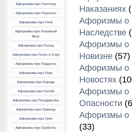
Афоризмы про Гипотезу
Наказаниях
(
Афоризмы про Глупость
Афоризмы о
Афоризмы про Гнев
Наследстве
(
Афоризмы про Головной
Мозг
Афоризмы о
Афоризмы про Голод
Новизне
(57)
Афоризмы про Голос и Слух
Афоризмы про Гордость
Афоризмы о
Афоризмы про Горе
Новостях
(10
Афоризмы про Города
Афоризмы о
Афоризмы про Гостей
Афоризмы про Государство
Опасности
(6
Афоризмы про Границу
Афоризмы о
Афоризмы про Грех
(33)
Афоризмы про Грубость