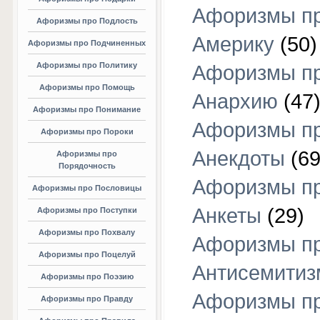
Афоризмы п
Афоризмы про Подлость
Америку
(50)
Афоризмы про Подчиненных
Афоризмы про Политику
Афоризмы п
Афоризмы про Помощь
Анархию
(47
Афоризмы про Понимание
Афоризмы п
Афоризмы про Пороки
Анекдоты
(69
Афоризмы про
Порядочность
Афоризмы п
Афоризмы про Пословицы
Анкеты
(29)
Афоризмы про Поступки
Афоризмы про Похвалу
Афоризмы п
Афоризмы про Поцелуй
Антисемитиз
Афоризмы про Поэзию
Афоризмы п
Афоризмы про Правду