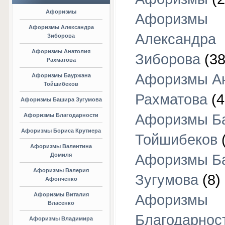
Афоризмы
Афоризмы
Афоризмы Александра
Александра
Зиборова
Афоризмы Анатолия
Зиборова
(38
Рахматова
Афоризмы А
Афоризмы Бауржана
Тойшибеков
Рахматова
(4
Афоризмы Башира Зугумова
Афоризмы Б
Афоризмы Благодарности
Афоризмы Бориса Крутиера
Тойшибеков
Афоризмы Валентина
Домиля
Афоризмы Б
Афоризмы Валерия
Зугумова
(8)
Афонченко
Афоризмы Виталия
Афоризмы
Власенко
Благодарнос
Афоризмы Владимира