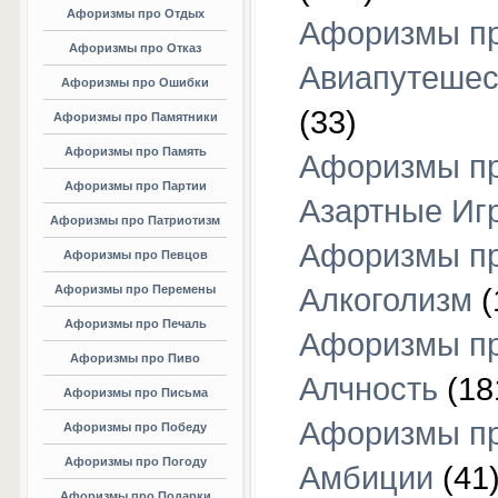
Афоризмы про Отдых
Афоризмы п
Афоризмы про Отказ
Авиапутешес
Афоризмы про Ошибки
(33)
Афоризмы про Памятники
Афоризмы про Память
Афоризмы п
Афоризмы про Партии
Азартные Иг
Афоризмы про Патриотизм
Афоризмы п
Афоризмы про Певцов
Афоризмы про Перемены
Алкоголизм
(
Афоризмы про Печаль
Афоризмы п
Афоризмы про Пиво
Алчность
(18
Афоризмы про Письма
Афоризмы п
Афоризмы про Победу
Афоризмы про Погоду
Амбиции
(41
Афоризмы про Подарки