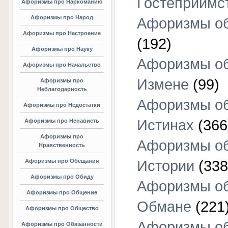
Гостеприимс
Афоризмы про Наркоманию
Афоризмы про Народ
Афоризмы об
Афоризмы про Настроение
(192)
Афоризмы про Науку
Афоризмы о
Афоризмы про Начальство
Измене
(99)
Афоризмы про
Неблагодарность
Афоризмы о
Афоризмы про Недостатки
Истинах
(366
Афоризмы про Ненависть
Афоризмы про
Афоризмы о
Нравственность
Афоризмы про Обещания
Истории
(338
Афоризмы про Обиду
Афоризмы о
Афоризмы про Общение
Обмане
(221
Афоризмы про Общество
Афоризмы о
Афоризмы про Обязанности