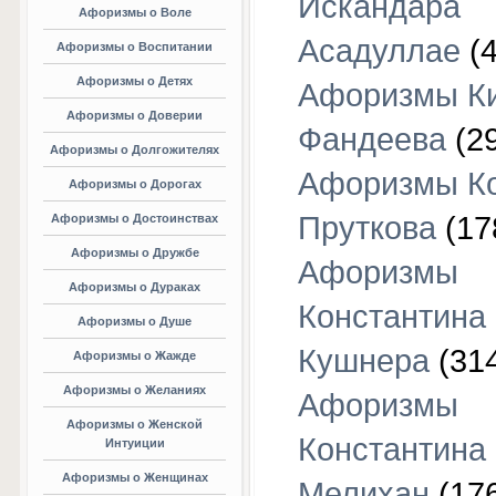
Искандара
Афоризмы о Воле
Асадуллае
(4
Афоризмы о Воспитании
Афоризмы о Детях
Афоризмы К
Афоризмы о Доверии
Фандеева
(29
Афоризмы о Долгожителях
Афоризмы К
Афоризмы о Дорогах
Пруткова
(17
Афоризмы о Достоинствах
Афоризмы о Дружбе
Афоризмы
Афоризмы о Дураках
Константина
Афоризмы о Душе
Кушнера
(31
Афоризмы о Жажде
Афоризмы о Желаниях
Афоризмы
Афоризмы о Женской
Константина
Интуиции
Афоризмы о Женщинах
Мелихан
(17