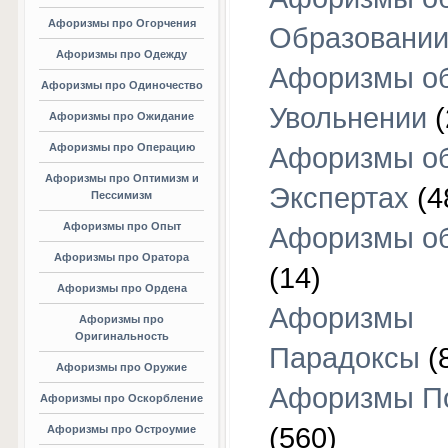
Афоризмы про Огорчения
Образовани
Афоризмы про Одежду
Афоризмы о
Афоризмы про Одиночество
Увольнении
(
Афоризмы про Ожидание
Афоризмы про Операцию
Афоризмы о
Афоризмы про Оптимизм и
Экспертах
(4
Пессимизм
Афоризмы про Опыт
Афоризмы об
Афоризмы про Оратора
(14)
Афоризмы про Ордена
Афоризмы
Афоризмы про
Оригинальность
Парадоксы
(
Афоризмы про Оружие
Афоризмы П
Афоризмы про Оскорбление
(560)
Афоризмы про Остроумие