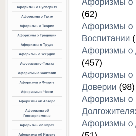
Афоризмы о 
Афоризмы о Суевериях
(62)
Афоризмы о Такте
Афоризмы о
Афоризмы о Теории
Афоризмы о Традиции
Воспитании
(
Афоризмы о Труде
Афоризмы о 
Афоризмы о Усердии
(457)
Афоризмы о Фактах
Афоризмы о
Афоризмы о Фантазии
Афоризмы о Флирте
Доверии
(98)
Афоризмы о Чести
Афоризмы о
Афоризмы об Авторе
Долгожителя
Афоризмы об
Гостеприимстве
Афоризмы о 
Афоризмы об Играх
(51)
Афоризмы об Измене