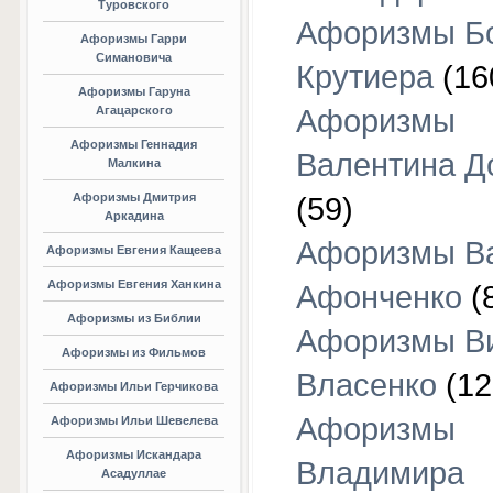
Туровского
Афоризмы Б
Афоризмы Гарри
Симановича
Крутиера
(16
Афоризмы Гаруна
Агацарского
Афоризмы
Афоризмы Геннадия
Валентина Д
Малкина
Афоризмы Дмитрия
(59)
Аркадина
Афоризмы В
Афоризмы Евгения Кащеева
Афоризмы Евгения Ханкина
Афонченко
(
Афоризмы из Библии
Афоризмы В
Афоризмы из Фильмов
Власенко
(12
Афоризмы Ильи Герчикова
Афоризмы
Афоризмы Ильи Шевелева
Афоризмы Искандара
Владимира
Асадуллае