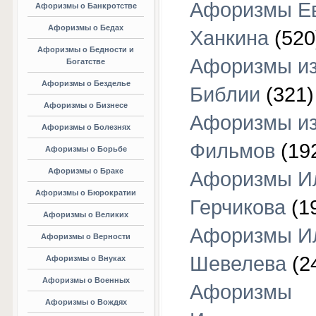
Афоризмы Е
Афоризмы о Банкротстве
Афоризмы о Бедах
Ханкина
(520
Афоризмы о Бедности и
Афоризмы и
Богатстве
Афоризмы о Безделье
Библии
(321)
Афоризмы о Бизнесе
Афоризмы и
Афоризмы о Болезнях
Фильмов
(19
Афоризмы о Борьбе
Афоризмы о Браке
Афоризмы И
Афоризмы о Бюрократии
Герчикова
(1
Афоризмы о Великих
Афоризмы И
Афоризмы о Верности
Шевелева
(2
Афоризмы о Внуках
Афоризмы о Военных
Афоризмы
Афоризмы о Вождях