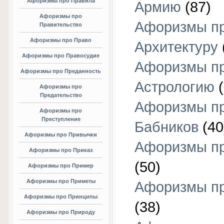
Афоризмы про Правила
Армию
(87)
Афоризмы про
Афоризмы п
Правительство
Афоризмы про Право
Архитектуру
Афоризмы про Правосудие
Афоризмы п
Афоризмы про Преданность
Астрологию
(
Афоризмы про
Предательство
Афоризмы п
Афоризмы про
Преступление
Бабников
(40
Афоризмы про Привычки
Афоризмы пр
Афоризмы про Приказ
(50)
Афоризмы про Пример
Афоризмы про Приметы
Афоризмы п
Афоризмы про Принципы
(38)
Афоризмы про Природу