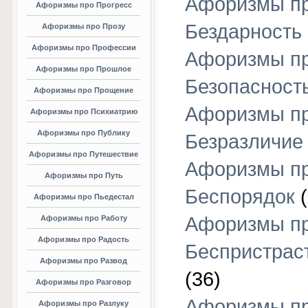
Афоризмы п
Афоризмы про Прогресс
Бездарность
Афоризмы про Прозу
Афоризмы про Профессии
Афоризмы п
Афоризмы про Прошлое
Безопасност
Афоризмы про Прощение
Афоризмы п
Афоризмы про Психиатрию
Афоризмы про Публику
Безразличие
Афоризмы про Путешествие
Афоризмы п
Афоризмы про Путь
Беспорядок
(
Афоризмы про Пьедестал
Афоризмы п
Афоризмы про Работу
Афоризмы про Радость
Беспристрас
Афоризмы про Развод
(36)
Афоризмы про Разговор
Афоризмы п
Афоризмы про Разлуку