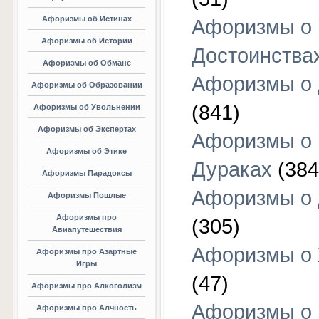
Афоризмы об Истинах
Афоризмы о
Афоризмы об Истории
Достоинства
Афоризмы об Обмане
Афоризмы о
Афоризмы об Образовании
(841)
Афоризмы об Увольнении
Афоризмы об Экспертах
Афоризмы о
Афоризмы об Этике
Дураках
(384
Афоризмы Парадоксы
Афоризмы о
Афоризмы Пошлые
Афоризмы про
(305)
Авиапутешествия
Афоризмы о
Афоризмы про Азартные
Игры
(47)
Афоризмы про Алкоголизм
Афоризмы о
Афоризмы про Алчность