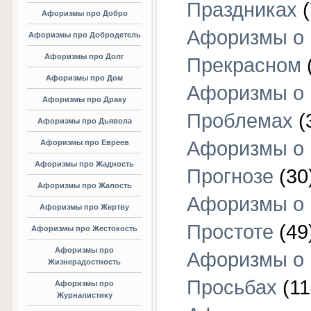
Праздниках
(
Афоризмы про Добро
Афоризмы о
Афоризмы про Добродетель
Афоризмы про Долг
Прекрасном
Афоризмы про Дом
Афоризмы о
Афоризмы про Драку
Проблемах
(
Афоризмы про Дьявола
Афоризмы о
Афоризмы про Евреев
Афоризмы про Жадность
Прогнозе
(30
Афоризмы про Жалость
Афоризмы о
Афоризмы про Жертву
Простоте
(49
Афоризмы про Жестокость
Афоризмы про
Афоризмы о
Жизнерадостность
Просьбах
(11
Афоризмы про
Журналистику