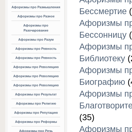
Афоризмы про Размышления
Бессмертие
(
Афоризмы про Разное
Афоризмы п
Афоризмы про
Разочарование
Бессонницу
(
Афоризмы про Разум
Афоризмы п
Афоризмы про Ревность
Библиотеку
(
Афоризмы про Ревность
Афоризмы про Революцию
Афоризмы п
Афоризмы про Революцию
Биографию
(
Афоризмы про Революцию
Афоризмы п
Афоризмы про Результат
Благотворит
Афоризмы про Религию
Афоризмы про Репутацию
(35)
Афоризмы про Реформы
Афоризмы п
Афоризмы про Речь