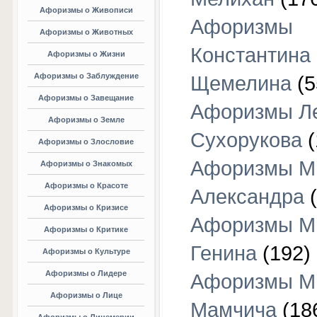
Афоризмы о Живописи
Афоризмы
Афоризмы о Животных
Константина
Афоризмы о Жизни
Афоризмы о Заблуждение
Щемелина
(5
Афоризмы о Завещание
Афоризмы Л
Афоризмы о Земле
Сухорукова
(
Афоризмы о Злословие
Афоризмы М
Афоризмы о Знакомых
Афоризмы о Красоте
Александра
(
Афоризмы о Кризисе
Афоризмы М
Афоризмы о Критике
Генина
(192)
Афоризмы о Культуре
Афоризмы о Лидере
Афоризмы М
Афоризмы о Лице
Мамчича
(18