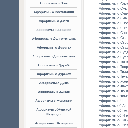
Афоризмы о Воле
Афоризмы о Слу
Афоризмы о Смы
Афоризмы о Воспитании
Афоризмы о Сна
Афоризмы о Сне
Афоризмы о Детях
Афоризмы о Сно
Афоризмы о Спе
Афоризмы о Доверии
Афоризмы о Спе
Афоризмы о Стар
Афоризмы о Долгожителях
Афоризмы о Стр
Афоризмы о Студ
Афоризмы о Дорогах
Афоризмы о Суд
Афоризмы о Достоинствах
Афоризмы о Суе
Афоризмы о Такт
Афоризмы о Дружбе
Афоризмы о Тео
Афоризмы о Тра
Афоризмы о Дураках
Афоризмы о Труд
Афоризмы о Усе
Афоризмы о Душе
Афоризмы о Факт
Афоризмы о Фан
Афоризмы о Жажде
Афоризмы о Фли
Афоризмы о Желаниях
Афоризмы о Чест
Афоризмы об Ав
Афоризмы о Женской
Афоризмы об Гос
Интуиции
Афоризмы об Игр
Афоризмы об Из
Афоризмы о Женщинах
Афоризмы об Ис