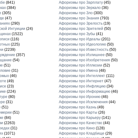
жбе
(841)
Афоризмы про Зарплату
(45)
ках
(384)
Афоризмы про Зеркало
(36)
е
(305)
Афоризмы про Зло
(300)
де
(47)
Афоризмы про Знания
(793)
аниях
(290)
Афоризмы про Зрелость
(19)
кой Интуиции
(24)
Афоризмы про Зрителей
(50)
щинах
(1522)
Афоризмы про Зубы
(41)
описи
(116)
Афоризмы про Идеалы
(201)
отных
(225)
Афоризмы про Идеологию
(50)
ни
(2239)
Афоризмы про Известность
(50)
луждение
(357)
Афоризмы про Излишнее
(50)
ещание
(54)
Афоризмы про Изобретения
(50)
ле
(51)
Афоризмы про Иллюзии
(52)
ловие
(31)
Афоризмы про Имена
(48)
комых
(46)
Афоризмы про Интеллект
(111)
оте
(49)
Афоризмы про Интернет
(47)
исе
(23)
Афоризмы про Инфляцию
(34)
ике
(224)
Афоризмы про Информацию
(46)
туре
(80)
Афоризмы про Иронию
(46)
ере
(31)
Афоризмы про Исключения
(44)
е
(51)
Афоризмы про Казнь
(49)
емерии
(51)
Афоризмы про Карты
(26)
ке
(84)
Афоризмы про Карьеру
(141)
ви
(2263)
Афоризмы про Качество
(44)
оедах
(31)
Афоризмы про Кино
(128)
ях
(1071)
Афоризмы про Кладбище
(29)