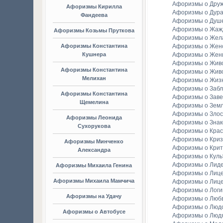
Афоризмы о Дру
Афоризмы Кирилла
Афоризмы о Дура
Фандеева
Афоризмы о Душ
Афоризмы о Жаж
Афоризмы Козьмы Пруткова
Афоризмы о Жел
Афоризмы Константина
Афоризмы о Женс
Кушнера
Афоризмы о Жен
Афоризмы о Жив
Афоризмы Константина
Афоризмы о Жив
Мелихан
Афоризмы о Жиз
Афоризмы о Заб
Афоризмы Константина
Афоризмы о Зав
Щемелина
Афоризмы о Зем
Афоризмы о Злос
Афоризмы Леонида
Афоризмы о Зна
Сухорукова
Афоризмы о Крас
Афоризмы о Криз
Афоризмы Минченко
Афоризмы о Крит
Александра
Афоризмы о Куль
Афоризмы о Лид
Афоризмы Михаила Генина
Афоризмы о Лиц
Афоризмы Михаила Мамчича
Афоризмы о Лиц
Афоризмы о Логи
Афоризмы на Удачу
Афоризмы о Люб
Афоризмы о Люд
Афоризмы о Автобусе
Афоризмы о Люд