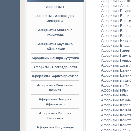
Афоризмы Алекс
Афоризмы Анато
Афоризмы
Афоризмы Баурж
Афоризмы Башир
Афоризмы Александра
Афоризмы Благо
Зиборова
Афоризмы Борис
Афоризмы Анатолия
Афоризмы Вален
Рахматова
Афоризмы Валер
Афоризмы Витал
Афоризмы Бауржана
Афоризмы Владим
Тойшибеков
Афоризмы Гарри
Афоризмы Гаруна
Афоризмы Башира Зугумова
Афоризмы Генна
Афоризмы Дмитр
Афоризмы Благодарности
Афоризмы Евген
Афоризмы Евгени
Афоризмы Бориса Крутиера
Афоризмы из Би
Афоризмы Валентина
Афоризмы из Фи
Домиля
Афоризмы Ильи Г
Афоризмы Ильи 
Афоризмы Валерия
Афоризмы Искан
Афонченко
Афоризмы Кирил
Афоризмы Козьм
Афоризмы Виталия
Афоризмы Конст
Власенко
Афоризмы Конст
Афоризмы Конст
Афоризмы Владимира
Афоризмы Леонид