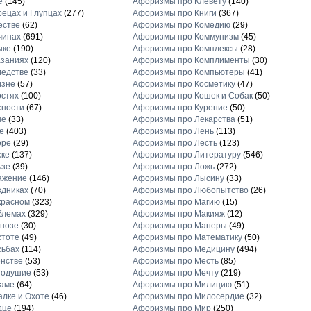
е
(145)
Афоризмы про Клевету
(140)
ецах и Глупцах
(277)
Афоризмы про Книги
(367)
естве
(62)
Афоризмы про Комедию
(29)
чинах
(691)
Афоризмы про Коммунизм
(45)
ыке
(190)
Афоризмы про Комплексы
(28)
заниях
(120)
Афоризмы про Комплименты
(30)
едстве
(33)
Афоризмы про Компьютеры
(41)
изне
(57)
Афоризмы про Косметику
(47)
стях
(100)
Афоризмы про Кошек и Собак
(50)
сности
(67)
Афоризмы про Курение
(50)
не
(33)
Афоризмы про Лекарства
(51)
е
(403)
Афоризмы про Лень
(113)
оре
(29)
Афоризмы про Лесть
(123)
ске
(137)
Афоризмы про Литературу
(546)
ьзе
(39)
Афоризмы про Ложь
(272)
ажение
(146)
Афоризмы про Лысину
(33)
дниках
(70)
Афоризмы про Любопытство
(26)
красном
(323)
Афоризмы про Магию
(15)
блемах
(329)
Афоризмы про Макияж
(12)
нозе
(30)
Афоризмы про Манеры
(49)
стоте
(49)
Афоризмы про Математику
(50)
сьбах
(114)
Афоризмы про Медицину
(494)
нстве
(53)
Афоризмы про Месть
(85)
нодушие
(53)
Афоризмы про Мечту
(219)
ламе
(64)
Афоризмы про Милицию
(51)
лке и Охоте
(46)
Афоризмы про Милосердие
(32)
дце
(194)
Афоризмы про Мир
(250)