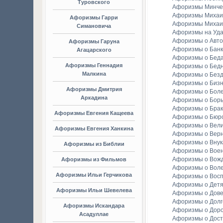
Туровского
Афоризмы Минче
Афоризмы Михаи
Афоризмы Гарри
Афоризмы Михаи
Симановича
Афоризмы на Уда
Афоризмы о Авто
Афоризмы Гаруна
Афоризмы о Банк
Агацарского
Афоризмы о Бед
Афоризмы Геннадия
Афоризмы о Бедн
Малкина
Афоризмы о Без
Афоризмы о Биз
Афоризмы Дмитрия
Афоризмы о Бол
Аркадина
Афоризмы о Бор
Афоризмы о Брак
Афоризмы Евгения Кащеева
Афоризмы о Бюр
Афоризмы о Вели
Афоризмы Евгения Ханкина
Афоризмы о Вер
Афоризмы о Внук
Афоризмы из Библии
Афоризмы о Вое
Афоризмы о Вож
Афоризмы из Фильмов
Афоризмы о Вол
Афоризмы Ильи Герчикова
Афоризмы о Вос
Афоризмы о Детя
Афоризмы Ильи Шевелева
Афоризмы о Дов
Афоризмы о Долг
Афоризмы Искандара
Афоризмы о Доро
Асадуллае
Афоризмы о Дост