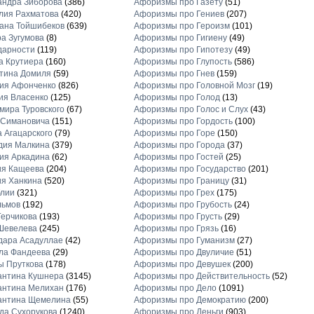
андра Зиборова
(386)
Афоризмы про Газету
(51)
лия Рахматова
(420)
Афоризмы про Гениев
(207)
ана Тойшибеков
(639)
Афоризмы про Героизм
(101)
а Зугумова
(8)
Афоризмы про Гигиену
(49)
дарности
(119)
Афоризмы про Гипотезу
(49)
а Крутиера
(160)
Афоризмы про Глупость
(586)
тина Домиля
(59)
Афоризмы про Гнев
(159)
ия Афонченко
(826)
Афоризмы про Головной Мозг
(19)
ия Власенко
(125)
Афоризмы про Голод
(13)
ира Туровского
(67)
Афоризмы про Голос и Слух
(43)
 Симановича
(151)
Афоризмы про Гордость
(100)
 Агацарского
(79)
Афоризмы про Горе
(150)
дия Малкина
(379)
Афоризмы про Города
(37)
ия Аркадина
(62)
Афоризмы про Гостей
(25)
ия Кащеева
(204)
Афоризмы про Государство
(201)
я Ханкина
(520)
Афоризмы про Границу
(31)
блии
(321)
Афоризмы про Грех
(175)
льмов
(192)
Афоризмы про Грубость
(24)
ерчикова
(193)
Афоризмы про Грусть
(29)
Шевелева
(245)
Афоризмы про Грязь
(16)
дара Асадуллае
(42)
Афоризмы про Гуманизм
(27)
ла Фандеева
(29)
Афоризмы про Двуличие
(51)
ы Пруткова
(178)
Афоризмы про Девушек
(200)
антина Кушнера
(3145)
Афоризмы про Действительность
(52)
антина Мелихан
(176)
Афоризмы про Дело
(1091)
антина Щемелина
(55)
Афоризмы про Демократию
(200)
а Сухорукова
(1240)
Афоризмы про Деньги
(903)