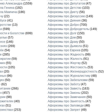
нко Александра
(1559)
Афоризмы про Депутатов
(47)
ла Генина
(192)
Афоризмы про Детство
(103)
ла Мамчича
(186)
Афоризмы про Диету
(56)
чу
(22)
Афоризмы про Дискуссию
(149)
бусе
(41)
Афоризмы про Дияния
(36)
ротстве
(13)
Афоризмы про Добро
(700)
ах
(599)
Афоризмы про Добродетель
(149)
ости и Богатстве
(699)
Афоризмы про Долг
(150)
делье
(57)
Афоризмы про Дом
(50)
несе
(146)
Афоризмы про Драку
(50)
езнях
(269)
Афоризмы про Дьявола
(51)
ьбе
(54)
Афоризмы про Евреев
(105)
е
(285)
Афоризмы про Жадность
(99)
ократии
(59)
Афоризмы про Жалость
(91)
ких
(55)
Афоризмы про Жертву
(52)
ности
(105)
Афоризмы про Жестокость
(53)
ах
(20)
Афоризмы про Жизнерадостность
(52)
нных
(96)
Афоризмы про Журналистику
(48)
дях
(50)
Афоризмы про Забегаловки
(59)
е
(62)
Афоризмы про Заботу
(47)
питании
(266)
Афоризмы про Зависть
(163)
х
(457)
Афоризмы про Законы
(202)
ерии
(98)
Афоризмы про Замечания
(50)
ожителях
(40)
Афоризмы про Занятость
(47)
гах
(51)
Афоризмы про Заповеди
(46)
оинствах
(253)
Афоризмы про Запрет
(49)