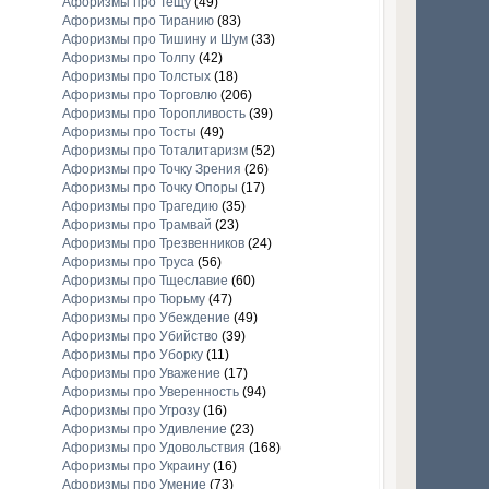
Афоризмы про Тещу
(49)
Афоризмы про Тиранию
(83)
Афоризмы про Тишину и Шум
(33)
Афоризмы про Толпу
(42)
Афоризмы про Толстых
(18)
Афоризмы про Торговлю
(206)
Афоризмы про Торопливость
(39)
Афоризмы про Тосты
(49)
Афоризмы про Тоталитаризм
(52)
Афоризмы про Точку Зрения
(26)
Афоризмы про Точку Опоры
(17)
Афоризмы про Трагедию
(35)
Афоризмы про Трамвай
(23)
Афоризмы про Трезвенников
(24)
Афоризмы про Труса
(56)
Афоризмы про Тщеславие
(60)
Афоризмы про Тюрьму
(47)
Афоризмы про Убеждение
(49)
Афоризмы про Убийство
(39)
Афоризмы про Уборку
(11)
Афоризмы про Уважение
(17)
Афоризмы про Уверенность
(94)
Афоризмы про Угрозу
(16)
Афоризмы про Удивление
(23)
Афоризмы про Удовольствия
(168)
Афоризмы про Украину
(16)
Афоризмы про Умение
(73)