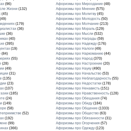
хах
(96)
Афоризмы про Мироздание
(48)
сле Жизни
(132)
Афоризмы про Мнение
(575)
х
(45)
Афоризмы про Молитву
(45)
(49)
Афоризмы про Молодость
(50)
видениях
(179)
Афоризмы про Молчание
(213)
циалистах
(36)
Афоризмы про Мораль
(129)
шке
(36)
Афоризмы про Мысли
(532)
иках
(40)
Афоризмы про Награды
(59)
ахе
(395)
Афоризмы про Надежду
(176)
ентах
(19)
Афоризмы про Налоги
(49)
е
(84)
Афоризмы про Наркоманию
(44)
вериях
(55)
Афоризмы про Народ
(370)
е
(28)
Афоризмы про Настроение
(20)
рии
(49)
Афоризмы про Науку
(490)
диции
(31)
Афоризмы про Начальство
(53)
е
(135)
Афоризмы про Неблагодарность
(55)
рдии
(23)
Афоризмы про Недостатки
(178)
ах
(107)
Афоризмы про Ненависть
(151)
тазии
(185)
Афоризмы про Нравственность
(128)
рте
(24)
Афоризмы про Обещания
(74)
и
(149)
Афоризмы про Обиду
(184)
торе
(58)
Афоризмы про Общение
(1333)
теприимстве
(52)
Афоризмы про Общество
(63)
ах
(192)
Афоризмы про Обязанности
(31)
мене
(99)
Афоризмы про Огорчения
(57)
тинах
(366)
Афоризмы про Одежду
(123)