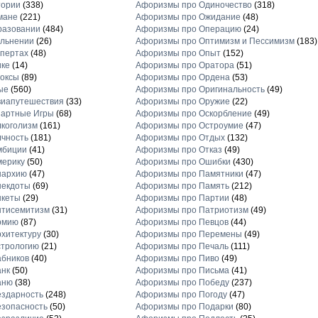
тории
(338)
Афоризмы про Одиночество
(318)
мане
(221)
Афоризмы про Ожидание
(48)
разовании
(484)
Афоризмы про Операцию
(24)
льнении
(26)
Афоризмы про Оптимизм и Пессимизм
(183)
пертах
(48)
Афоризмы про Опыт
(152)
ике
(14)
Афоризмы про Оратора
(51)
оксы
(89)
Афоризмы про Ордена
(53)
ые
(560)
Афоризмы про Оригинальность
(49)
виапутешествия
(33)
Афоризмы про Оружие
(22)
зартные Игры
(68)
Афоризмы про Оскорбление
(49)
коголизм
(161)
Афоризмы про Остроумие
(47)
чность
(181)
Афоризмы про Отдых
(132)
мбиции
(41)
Афоризмы про Отказ
(49)
мерику
(50)
Афоризмы про Ошибки
(430)
нархию
(47)
Афоризмы про Памятники
(47)
некдоты
(69)
Афоризмы про Память
(212)
нкеты
(29)
Афоризмы про Партии
(48)
нтисемитизм
(31)
Афоризмы про Патриотизм
(49)
рмию
(87)
Афоризмы про Певцов
(44)
хитектуру
(30)
Афоризмы про Перемены
(49)
стрологию
(21)
Афоризмы про Печаль
(111)
бников
(40)
Афоризмы про Пиво
(49)
анк
(50)
Афоризмы про Письма
(41)
аню
(38)
Афоризмы про Победу
(237)
здарность
(248)
Афоризмы про Погоду
(47)
зопасность
(50)
Афоризмы про Подарки
(80)