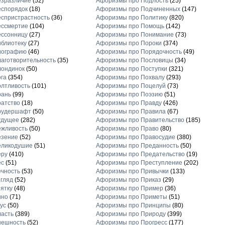
езразличие
(52)
Афоризмы про Подлость
(25)
еспорядок
(18)
Афоризмы про Подчиненных
(147)
спристрастность
(36)
Афоризмы про Политику
(820)
ессмертие
(104)
Афоризмы про Помощь
(142)
ессонницу
(27)
Афоризмы про Понимание
(73)
блиотеку
(27)
Афоризмы про Пороки
(374)
иографию
(46)
Афоризмы про Порядочность
(49)
аготворительность
(35)
Афоризмы про Пословицы
(34)
лондинок
(50)
Афоризмы про Поступки
(321)
га
(354)
Афоризмы про Похвалу
(293)
лтливость
(101)
Афоризмы про Поцелуй
(73)
рань
(99)
Афоризмы про Поэзию
(51)
атство
(18)
Афоризмы про Правду
(426)
рудершафт
(50)
Афоризмы про Правила
(67)
удущее
(282)
Афоризмы про Правительство
(185)
ежливость
(50)
Афоризмы про Право
(80)
езение
(52)
Афоризмы про Правосудие
(380)
еликодушие
(51)
Афоризмы про Преданность
(50)
еру
(410)
Афоризмы про Предательство
(19)
ес
(51)
Афоризмы про Преступление
(202)
чность
(53)
Афоризмы про Привычки
(133)
гляд
(52)
Афоризмы про Приказ
(29)
ятку
(48)
Афоризмы про Пример
(36)
ино
(71)
Афоризмы про Приметы
(51)
ус
(50)
Афоризмы про Принципы
(80)
асть
(389)
Афоризмы про Природу
(399)
нешность
(52)
Афоризмы про Прогресс
(177)