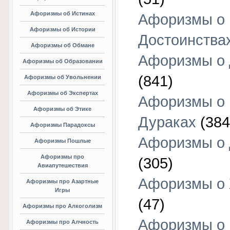
Афоризмы об Истинах
Афоризмы о
Афоризмы об Истории
Достоинства
Афоризмы об Обмане
Афоризмы о
Афоризмы об Образовании
(841)
Афоризмы об Увольнении
Афоризмы об Экспертах
Афоризмы о
Афоризмы об Этике
Дураках
(384
Афоризмы Парадоксы
Афоризмы о
Афоризмы Пошлые
Афоризмы про
(305)
Авиапутешествия
Афоризмы о
Афоризмы про Азартные
Игры
(47)
Афоризмы про Алкоголизм
Афоризмы о
Афоризмы про Алчность