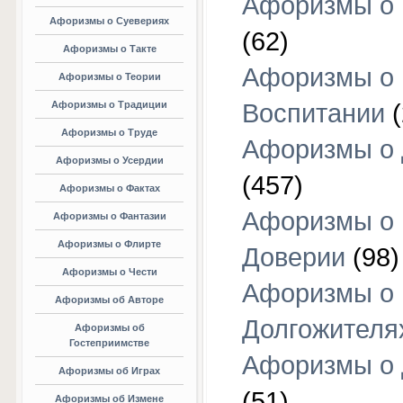
Афоризмы о 
Афоризмы о Суевериях
(62)
Афоризмы о Такте
Афоризмы о
Афоризмы о Теории
Афоризмы о Традиции
Воспитании
(
Афоризмы о Труде
Афоризмы о 
Афоризмы о Усердии
(457)
Афоризмы о Фактах
Афоризмы о
Афоризмы о Фантазии
Афоризмы о Флирте
Доверии
(98)
Афоризмы о Чести
Афоризмы о
Афоризмы об Авторе
Долгожителя
Афоризмы об
Гостеприимстве
Афоризмы о 
Афоризмы об Играх
(51)
Афоризмы об Измене