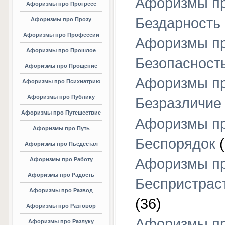
Афоризмы п
Афоризмы про Прогресс
Бездарность
Афоризмы про Прозу
Афоризмы про Профессии
Афоризмы п
Афоризмы про Прошлое
Безопасност
Афоризмы про Прощение
Афоризмы п
Афоризмы про Психиатрию
Афоризмы про Публику
Безразличие
Афоризмы про Путешествие
Афоризмы п
Афоризмы про Путь
Беспорядок
(
Афоризмы про Пьедестал
Афоризмы п
Афоризмы про Работу
Афоризмы про Радость
Беспристрас
Афоризмы про Развод
(36)
Афоризмы про Разговор
Афоризмы п
Афоризмы про Разлуку