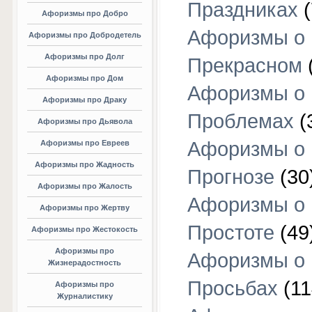
Праздниках
(
Афоризмы про Добро
Афоризмы о
Афоризмы про Добродетель
Афоризмы про Долг
Прекрасном
Афоризмы про Дом
Афоризмы о
Афоризмы про Драку
Проблемах
(
Афоризмы про Дьявола
Афоризмы о
Афоризмы про Евреев
Афоризмы про Жадность
Прогнозе
(30
Афоризмы про Жалость
Афоризмы о
Афоризмы про Жертву
Простоте
(49
Афоризмы про Жестокость
Афоризмы про
Афоризмы о
Жизнерадостность
Просьбах
(11
Афоризмы про
Журналистику