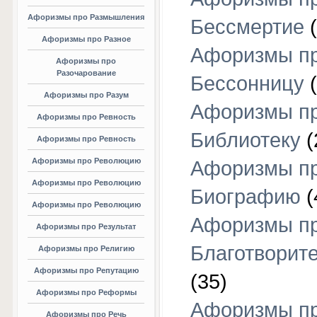
Афоризмы про Размышления
Бессмертие
(
Афоризмы про Разное
Афоризмы п
Афоризмы про
Разочарование
Бессонницу
(
Афоризмы про Разум
Афоризмы п
Афоризмы про Ревность
Библиотеку
(
Афоризмы про Ревность
Афоризмы про Революцию
Афоризмы п
Афоризмы про Революцию
Биографию
(
Афоризмы про Революцию
Афоризмы п
Афоризмы про Результат
Благотворит
Афоризмы про Религию
Афоризмы про Репутацию
(35)
Афоризмы про Реформы
Афоризмы п
Афоризмы про Речь