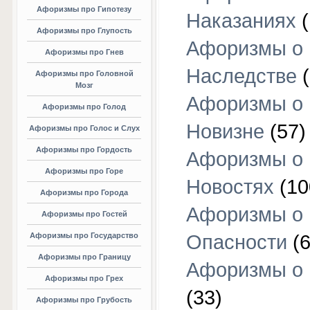
Афоризмы про Гипотезу
Наказаниях
(
Афоризмы про Глупость
Афоризмы о
Афоризмы про Гнев
Наследстве
(
Афоризмы про Головной
Мозг
Афоризмы о
Афоризмы про Голод
Новизне
(57)
Афоризмы про Голос и Слух
Афоризмы про Гордость
Афоризмы о
Афоризмы про Горе
Новостях
(10
Афоризмы про Города
Афоризмы о
Афоризмы про Гостей
Афоризмы про Государство
Опасности
(6
Афоризмы про Границу
Афоризмы о
Афоризмы про Грех
(33)
Афоризмы про Грубость