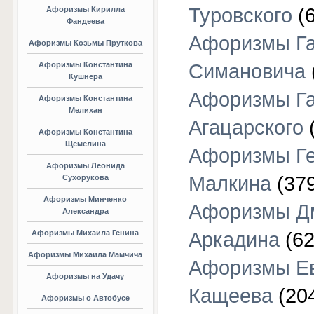
Туровского
(6
Афоризмы Кирилла
Фандеева
Афоризмы Г
Афоризмы Козьмы Пруткова
Афоризмы Константина
Симановича
Кушнера
Афоризмы Г
Афоризмы Константина
Мелихан
Агацарского
(
Афоризмы Константина
Щемелина
Афоризмы Г
Афоризмы Леонида
Малкина
(379
Сухорукова
Афоризмы Минченко
Афоризмы Д
Александра
Афоризмы Михаила Генина
Аркадина
(62
Афоризмы Михаила Мамчича
Афоризмы Е
Афоризмы на Удачу
Кащеева
(20
Афоризмы о Автобусе