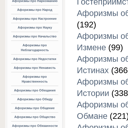
Гостеприимс
Афоризмы про Наркоманию
Афоризмы про Народ
Афоризмы об
Афоризмы про Настроение
(192)
Афоризмы про Науку
Афоризмы о
Афоризмы про Начальство
Измене
(99)
Афоризмы про
Неблагодарность
Афоризмы о
Афоризмы про Недостатки
Истинах
(366
Афоризмы про Ненависть
Афоризмы про
Афоризмы о
Нравственность
Афоризмы про Обещания
Истории
(338
Афоризмы про Обиду
Афоризмы о
Афоризмы про Общение
Обмане
(221
Афоризмы про Общество
Афоризмы о
Афоризмы про Обязанности