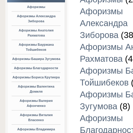
Афоризмы
Афоризмы
Афоризмы Александра
Александра
Зиборова
Афоризмы Анатолия
Зиборова
(38
Рахматова
Афоризмы А
Афоризмы Бауржана
Тойшибеков
Рахматова
(4
Афоризмы Башира Зугумова
Афоризмы Б
Афоризмы Благодарности
Афоризмы Бориса Крутиера
Тойшибеков
Афоризмы Валентина
Домиля
Афоризмы Б
Афоризмы Валерия
Зугумова
(8)
Афонченко
Афоризмы Виталия
Афоризмы
Власенко
Благодарнос
Афоризмы Владимира