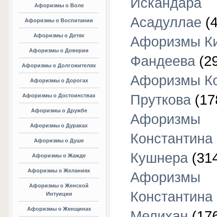
Искандара
Афоризмы о Воле
Асадуллае
(4
Афоризмы о Воспитании
Афоризмы о Детях
Афоризмы К
Афоризмы о Доверии
Фандеева
(29
Афоризмы о Долгожителях
Афоризмы К
Афоризмы о Дорогах
Пруткова
(17
Афоризмы о Достоинствах
Афоризмы о Дружбе
Афоризмы
Афоризмы о Дураках
Константина
Афоризмы о Душе
Кушнера
(31
Афоризмы о Жажде
Афоризмы о Желаниях
Афоризмы
Афоризмы о Женской
Константина
Интуиции
Афоризмы о Женщинах
Мелихан
(17