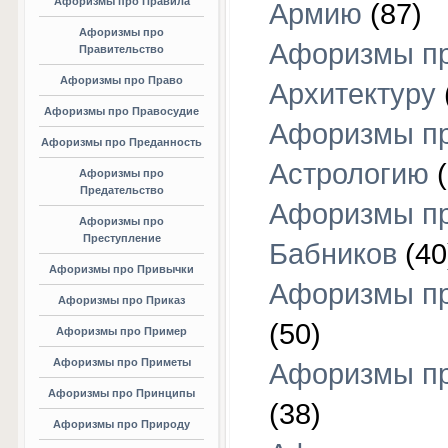
Афоризмы про Правила
Армию
(87)
Афоризмы про
Афоризмы п
Правительство
Афоризмы про Право
Архитектуру
Афоризмы про Правосудие
Афоризмы п
Афоризмы про Преданность
Астрологию
(
Афоризмы про
Предательство
Афоризмы п
Афоризмы про
Преступление
Бабников
(40
Афоризмы про Привычки
Афоризмы пр
Афоризмы про Приказ
(50)
Афоризмы про Пример
Афоризмы про Приметы
Афоризмы п
Афоризмы про Принципы
(38)
Афоризмы про Природу