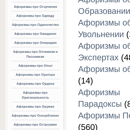
Афоризмы про Огорчения
Образовани
Афоризмы про Одежду
Афоризмы о
Афоризмы про Одиночество
Увольнении
(
Афоризмы про Ожидание
Афоризмы про Операцию
Афоризмы о
Афоризмы про Оптимизм и
Экспертах
(4
Пессимизм
Афоризмы про Опыт
Афоризмы об
Афоризмы про Оратора
(14)
Афоризмы про Ордена
Афоризмы
Афоризмы про
Оригинальность
Парадоксы
(
Афоризмы про Оружие
Афоризмы П
Афоризмы про Оскорбление
(560)
Афоризмы про Остроумие