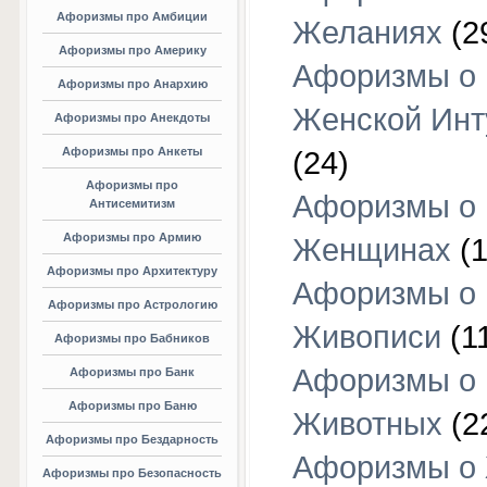
Афоризмы про Амбиции
Желаниях
(2
Афоризмы про Америку
Афоризмы о
Афоризмы про Анархию
Женской Инт
Афоризмы про Анекдоты
Афоризмы про Анкеты
(24)
Афоризмы про
Афоризмы о
Антисемитизм
Афоризмы про Армию
Женщинах
(1
Афоризмы про Архитектуру
Афоризмы о
Афоризмы про Астрологию
Живописи
(1
Афоризмы про Бабников
Афоризмы о
Афоризмы про Банк
Афоризмы про Баню
Животных
(2
Афоризмы про Бездарность
Афоризмы о
Афоризмы про Безопасность