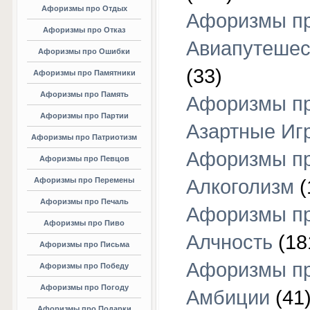
Афоризмы про Отдых
Афоризмы п
Афоризмы про Отказ
Авиапутешес
Афоризмы про Ошибки
(33)
Афоризмы про Памятники
Афоризмы про Память
Афоризмы п
Афоризмы про Партии
Азартные Иг
Афоризмы про Патриотизм
Афоризмы п
Афоризмы про Певцов
Афоризмы про Перемены
Алкоголизм
(
Афоризмы про Печаль
Афоризмы п
Афоризмы про Пиво
Алчность
(18
Афоризмы про Письма
Афоризмы п
Афоризмы про Победу
Афоризмы про Погоду
Амбиции
(41
Афоризмы про Подарки