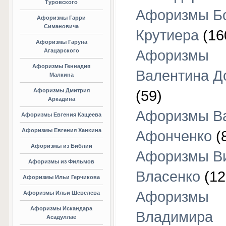
Туровского
Афоризмы Б
Афоризмы Гарри
Симановича
Крутиера
(16
Афоризмы Гаруна
Агацарского
Афоризмы
Афоризмы Геннадия
Валентина Д
Малкина
Афоризмы Дмитрия
(59)
Аркадина
Афоризмы В
Афоризмы Евгения Кащеева
Афоризмы Евгения Ханкина
Афонченко
(
Афоризмы из Библии
Афоризмы В
Афоризмы из Фильмов
Власенко
(12
Афоризмы Ильи Герчикова
Афоризмы
Афоризмы Ильи Шевелева
Афоризмы Искандара
Владимира
Асадуллае