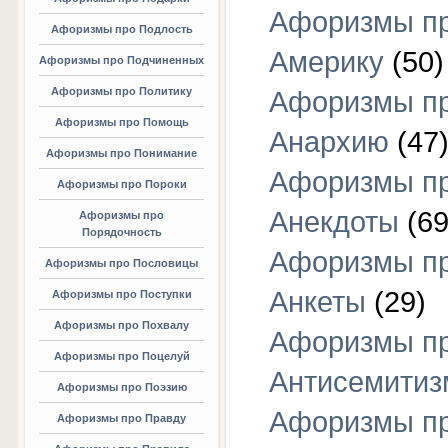
Афоризмы п
Афоризмы про Подлость
Америку
(50)
Афоризмы про Подчиненных
Афоризмы про Политику
Афоризмы п
Афоризмы про Помощь
Анархию
(47
Афоризмы про Понимание
Афоризмы п
Афоризмы про Пороки
Анекдоты
(69
Афоризмы про
Порядочность
Афоризмы п
Афоризмы про Пословицы
Анкеты
(29)
Афоризмы про Поступки
Афоризмы про Похвалу
Афоризмы п
Афоризмы про Поцелуй
Антисемитиз
Афоризмы про Поэзию
Афоризмы п
Афоризмы про Правду