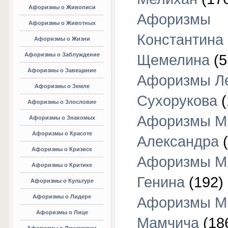
Афоризмы о Живописи
Афоризмы
Афоризмы о Животных
Константина
Афоризмы о Жизни
Афоризмы о Заблуждение
Щемелина
(5
Афоризмы о Завещание
Афоризмы Л
Афоризмы о Земле
Сухорукова
(
Афоризмы о Злословие
Афоризмы М
Афоризмы о Знакомых
Афоризмы о Красоте
Александра
(
Афоризмы о Кризисе
Афоризмы М
Афоризмы о Критике
Генина
(192)
Афоризмы о Культуре
Афоризмы о Лидере
Афоризмы М
Афоризмы о Лице
Мамчича
(18