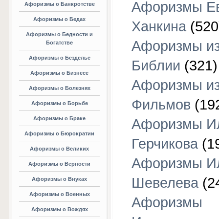
Афоризмы Е
Афоризмы о Банкротстве
Афоризмы о Бедах
Ханкина
(520
Афоризмы о Бедности и
Афоризмы и
Богатстве
Афоризмы о Безделье
Библии
(321)
Афоризмы о Бизнесе
Афоризмы и
Афоризмы о Болезнях
Фильмов
(19
Афоризмы о Борьбе
Афоризмы о Браке
Афоризмы И
Афоризмы о Бюрократии
Герчикова
(1
Афоризмы о Великих
Афоризмы И
Афоризмы о Верности
Шевелева
(2
Афоризмы о Внуках
Афоризмы о Военных
Афоризмы
Афоризмы о Вождях