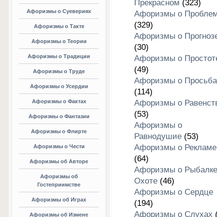
Прекрасном
(323)
Афоризмы о Суевериях
Афоризмы о Пробле
(329)
Афоризмы о Такте
Афоризмы о Прогноз
Афоризмы о Теории
(30)
Афоризмы о Традиции
Афоризмы о Простот
(49)
Афоризмы о Труде
Афоризмы о Просьба
Афоризмы о Усердии
(114)
Афоризмы о Фактах
Афоризмы о Равенст
(53)
Афоризмы о Фантазии
Афоризмы о
Афоризмы о Флирте
Равнодушие
(53)
Афоризмы о Рекламе
Афоризмы о Чести
(64)
Афоризмы об Авторе
Афоризмы о Рыбалке
Афоризмы об
Охоте
(46)
Гостеприимстве
Афоризмы о Сердце
Афоризмы об Играх
(194)
Афоризмы о Слухах
(
Афоризмы об Измене