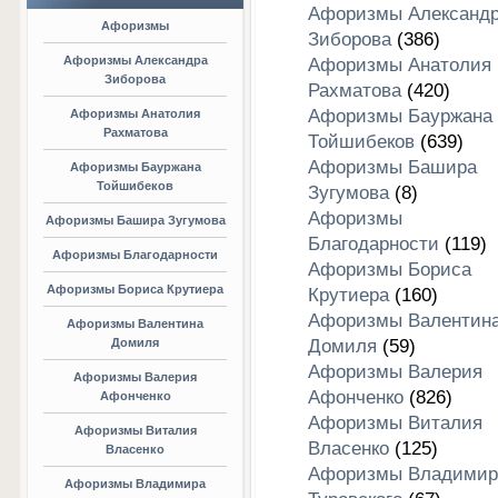
Афоризмы Александ
Афоризмы
Зиборова
(386)
Афоризмы Александра
Афоризмы Анатолия
Зиборова
Рахматова
(420)
Афоризмы Бауржана
Афоризмы Анатолия
Рахматова
Тойшибеков
(639)
Афоризмы Башира
Афоризмы Бауржана
Тойшибеков
Зугумова
(8)
Афоризмы
Афоризмы Башира Зугумова
Благодарности
(119)
Афоризмы Благодарности
Афоризмы Бориса
Афоризмы Бориса Крутиера
Крутиера
(160)
Афоризмы Валентин
Афоризмы Валентина
Домиля
Домиля
(59)
Афоризмы Валерия
Афоризмы Валерия
Афонченко
(826)
Афонченко
Афоризмы Виталия
Афоризмы Виталия
Власенко
(125)
Власенко
Афоризмы Владимир
Афоризмы Владимира