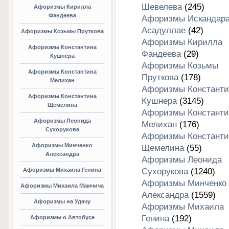
Шевелева
(245)
Афоризмы Кирилла
Фандеева
Афоризмы Искандар
Асадуллае
(42)
Афоризмы Козьмы Пруткова
Афоризмы Кирилла
Афоризмы Константина
Фандеева
(29)
Кушнера
Афоризмы Козьмы
Афоризмы Константина
Пруткова
(178)
Мелихан
Афоризмы Константи
Афоризмы Константина
Кушнера
(3145)
Щемелина
Афоризмы Константи
Афоризмы Леонида
Мелихан
(176)
Сухорукова
Афоризмы Константи
Афоризмы Минченко
Щемелина
(55)
Александра
Афоризмы Леонида
Афоризмы Михаила Генина
Сухорукова
(1240)
Афоризмы Минченко
Афоризмы Михаила Мамчича
Александра
(1559)
Афоризмы на Удачу
Афоризмы Михаила
Генина
(192)
Афоризмы о Автобусе